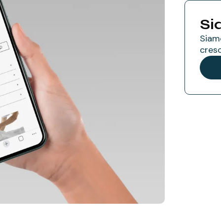
Si
Siamo
cresc