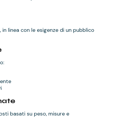
, in linea con le esigenze di un pubblico
e
o:
mente
i
rnate
osti basati su peso, misure e