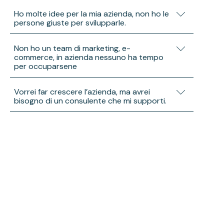
Ti aiuteremo a comprendere le fasi del
Ho molte idee per la mia azienda, non ho le
progetto, in base al budget e agli obiettivi di
persone giuste per svilupparle.
vendita desiderati.
Lavoriamo insieme a te per concretizzare
Non ho un team di marketing, e-
progetti di marketing, e-commerce, sviluppo
commerce, in azienda nessuno ha tempo
commerciale e ti supporta in ogni fase.
per occuparsene
Saremo il tuo team partner per creare un
Vorrei far crescere l’azienda, ma avrei
marketing plan, gestire l’e-commerce e
bisogno di un consulente che mi supporti.
comunicare con il tuo pubblico.
Metteremo a tua disposizione tutta la nostra
esperienza per definire la giusta strategia di
crescita.