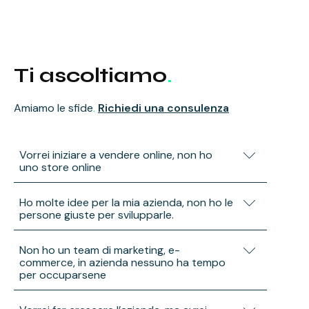
Ti ascoltiamo
.
Amiamo le sfide
.
Richiedi una consulenza
Vorrei iniziare a vendere online, non ho
uno store online
Ti aiuteremo a comprendere le fasi del
Ho molte idee per la mia azienda, non ho le
progetto, in base al budget e agli obiettivi di
persone giuste per svilupparle.
vendita desiderati.
Lavoriamo insieme a te per concretizzare
Non ho un team di marketing, e-
progetti di marketing, e-commerce, sviluppo
commerce, in azienda nessuno ha tempo
commerciale e ti supporta in ogni fase.
per occuparsene
Saremo il tuo team partner per creare un