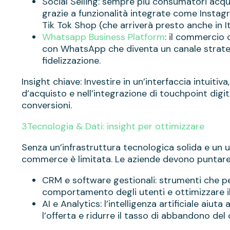
Social Selling: sempre più consumatori acqu
grazie a funzionalità integrate come Insta
Tik Tok Shop (che arriverà presto anche in It
Whatsapp Business Platform
: il commercio
con WhatsApp che diventa un canale strateg
fidelizzazione.
Insight chiave: Investire in un’interfaccia intuitiv
d’acquisto e nell’integrazione di touchpoint dig
conversioni.
3️Tecnologia & Dati: insight per ottimizzare
Senza un’infrastruttura tecnologica solida e un us
commerce è limitata. Le aziende devono puntare
CRM e software gestionali: strumenti che pe
comportamento degli utenti e ottimizzare il 
AI e Analytics: l’intelligenza artificiale aiu
l’offerta e ridurre il tasso di abbandono del c