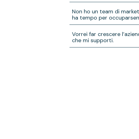
Lavoriamo insieme a te per c
Non ho un team di market
sviluppo commerciale e ti sup
ha tempo per occuparse
Saremo il tuo team partner pe
Vorrei far crescere l’azie
commerce e comunicare con il
che mi supporti.
Metteremo a tua disposizione 
strategia di crescita.