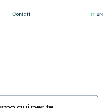
Contatti
IT
EN
amo qui per te