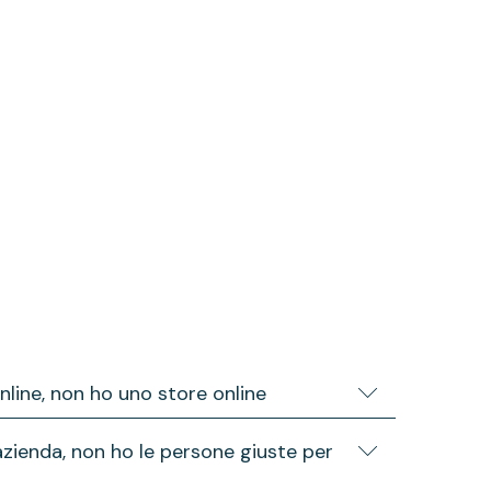
online, non ho uno store online
 fasi del progetto, in base al budget e agli
azienda, non ho le persone giuste per
.