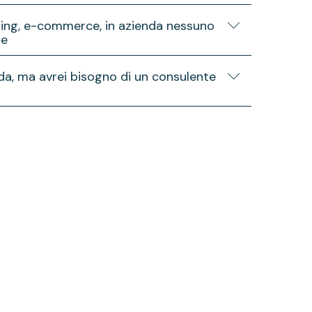
oncretizzare progetti di marketing, e-commerce,
ing, e-commerce, in azienda nessuno
porta in ogni fase.
ne
r creare un marketing plan, gestire l’e-
nda, ma avrei bisogno di un consulente
 tuo pubblico.
tutta la nostra esperienza per definire la giusta