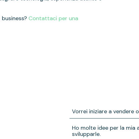
uo business?
Contattaci per una
Vorrei iniziare a vendere 
Ti aiuteremo a comprendere le
Ho molte idee per la mia 
obiettivi di vendita desiderati
svilupparle.